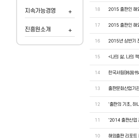
18
2015 출판인 
지속가능경영
17
2015 출판인 
진흥원소개
16
2015년 상반기
15
<나의 삶, 나의 
14
한국서림(韩国书林)
13
출판문화산업기관 
12
'출판의 기초, 
11
'2014 출판산업
10
해외출판 리포트 