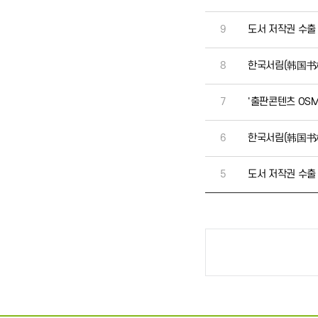
9
도서 저작권 수출
8
한국서림(韩国书林
7
'출판콘텐츠 OSM
6
한국서림(韩国书
5
도서 저작권 수출
처음
이전