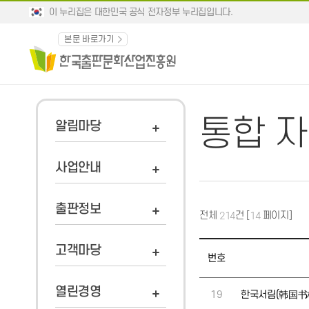
이 누리집은 대한민국 공식 전자정부 누리집입니다.
본문 바로가기
통합 
알림마당
사업안내
출판정보
전체
건 [
페이지]
214
14
고객마당
번호
열린경영
19
한국서림(韩国书林)