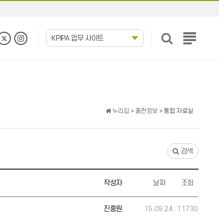
KPIPA 업무 사이트
전
체
메
뉴
보
기
누리집
>
출판정보
> 통합 자료실
검색
작성자
날짜
조회
진흥원
15.09.24.
11730