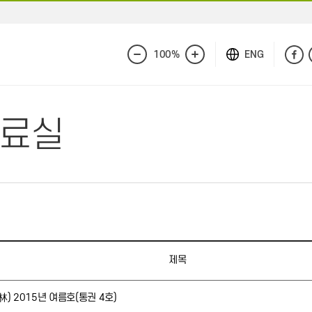
100%
ENG
화
화
면
면
축
확
소
대
자료실
제목
 2015년 여름호(통권 4호)