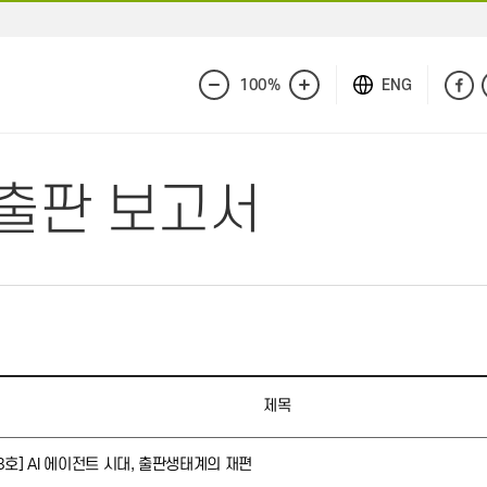
100%
ENG
화
화
면
면
축
확
소
대
A 출판 보고서
제목
18호] AI 에이전트 시대, 출판생태계의 재편