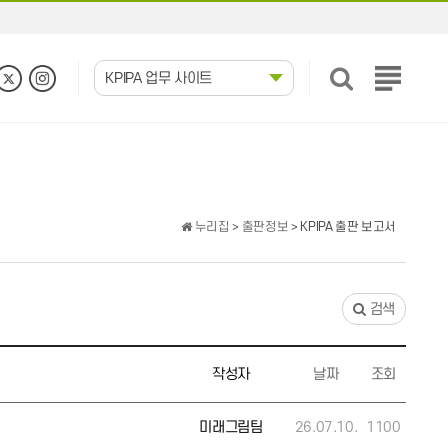
KPIPA 업무 사이트
전
체
메
뉴
보
기
누리집
>
출판정보
> KPIPA 출판 보고서
검색
작성자
날짜
조회
미래그림팀
26.07.10.
1100