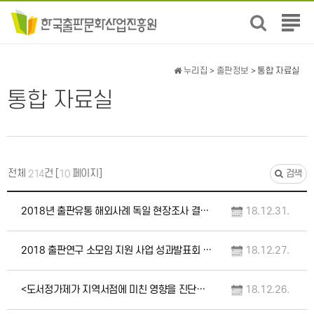
전
체
메
뉴
누리집
>
출판정보
> 통합 자료실
보
통합 자료실
기
전체
건 [
페이지]
214
10
검색
2018년 출판유통 해외사례 독일 현장조사 결과보고서
18.12.31.
2018 출판연구 소모임 지원 사업 성과발표회 자료집
18.12.27.
<도서정가제가 지역서점에 미친 영향을 진단하기 위한 열린 토론회> 자료집
18.12.26.