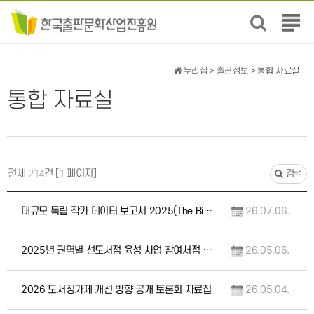
전
체
메
뉴
누리집
>
출판정보
> 통합 자료실
보
통합 자료실
기
전체
건 [
페이지]
214
1
검색
대규모 독립 작가 데이터 보고서 2025(The Big Indie Author Data D…
26.07.06.
2025년 권역별 선도서점 육성 사업 참여서점 인터뷰집 및 우수서점 사례집, (성과공유회)…
26.05.06.
2026 도서정가제 개선 방향 공개 토론회 자료집
26.05.04.