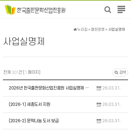
전
체
메
뉴
누리집
>
열린경영
> 사업실명제
보
사업실명제
기
전체
건 [
페이지]
301
1
검색
2026년 한국출판문화산업진흥원 사업실명제 대상사업 선정기준 및 현황
26.03.31.
(2026-1) 세종도서 지원
26.03.31.
(2026-2) 문학나눔 도서 보급
26.03.31.