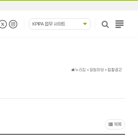
KPIPA 업무 사이트
전
체
메
뉴
보
기
누리집
>
알림마당
> 입찰공고
목록