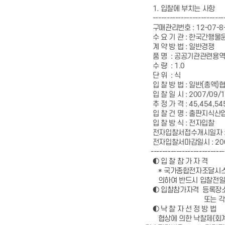
1. 입찰에 부치는 사항
-------------------------
구매관리번호 : 12-07-8-
수 요 기 관 : 한국간행
계 약 방 법 : 일반경쟁
품 명 : 공공기관관련용
수 량 : 1.0
단 위 : 식
입 찰 방 법 : 일반(총액
입 찰 일 시 : 2007/09/
추 정 가 격 : 45,454,5
입 찰 건 명 : 출판지식산
입 찰 방 식 : 전자입찰
전자입찰서접수개시일자 : 20
전자입찰서마감일시 : 2007/
--------------------------
◐ 입 찰 참 가 자 격
* 국가종합전자조달시스템 
의하여 반드시 입찰전일까
◐ 입찰참가자격 등록장소 
또는 각 지방조
◐ 낙 찰 자 선 정 방 법
협상에 의한 낙찰제{회계예규 