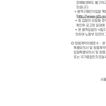
장애발생에도 불구하고 조
있습니다.
* 용역구매전자입찰 특별
(
http://www.g2b.go.
* 동 입찰이 유찰될 경
확인후 공고된 일정에 따
* 본 용역입찰의 낙찰자는
의하여 노동부 장관이 고시
◎ 청렴계약이행준수 : 본
특별유의서 및 청렴계약특수
입찰특별유의서 및 청렴계
또는 국가종합전자조달시
서울지방조달청