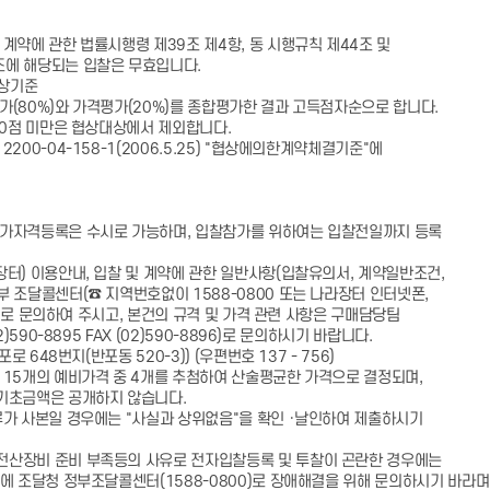
약에 관한 법률시행령 제39조 제4항, 동 시행규칙 제44조 및
 해당되는 입찰은 무효입니다.
협상기준
80%)와 가격평가(20%)를 종합평가한 결과 고득점자순으로 합니다.
점 미만은 협상대상에서 제외합니다.
00-04-158-1(2006.5.25) "협상에의한계약체결기준"에
자격등록은 수시로 가능하며, 입찰참가를 위하여는 입찰전일까지 등록
) 이용안내, 입찰 및 계약에 관한 일반사항(입찰유의서, 계약일반조건,
달콜센터(☎ 지역번호없이 1588-0800 또는 나라장터 인터넷폰,
)로 문의하여 주시고, 본건의 규격 및 가격 관련 사항은 구매담당팀
590-8895 FAX (02)590-8896)로 문의하시기 바랍니다.
 648번지(반포동 520-3)) (우편번호 137 - 756)
15개의 예비가격 중 4개를 추첨하여 산술평균한 가격으로 결정되며,
초금액은 공개하지 않습니다.
 사본일 경우에는 "사실과 상위없음"을 확인 ·날인하여 제출하시기
장비 준비 부족등의 사유로 전자입찰등록 및 투찰이 곤란한 경우에는
조달청 정부조달콜센터(1588-0800)로 장애해결을 위해 문의하시기 바라며