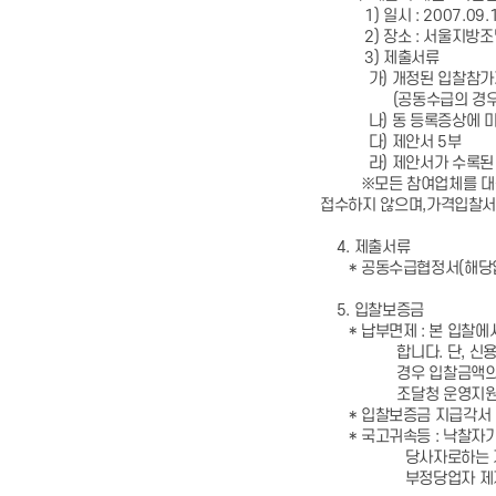
1) 일시 : 2007.09.1
2) 장소 : 서울지방조달청
3) 제출서류
가) 개정된 입찰참가자격등
(공동수급의 경우에는 
나) 동 등록증상에 미등록
다) 제안서 5부
라) 제안서가 수록된 C
※모든 참여업체를 대상으
접수하지 않으며,가격입찰서
4. 제출서류
* 공동수급협정서(해당업체
5. 입찰보증금
* 납부면제 : 본 입찰에
합니다. 단, 신용정보 
경우 입찰금액의 100분
조달청 운영지원팀 또는
* 입찰보증금 지급각서 제
* 국고귀속등 : 낙찰자가
당사자로하는 계약에 관
부정당업자 제재를 