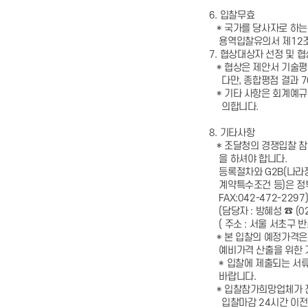
6. 입찰무효
* 국가를 당사자로 하는 계
용역입찰유의서 제12조에
7. 협상대상자 선정 및 
* 협상은 제안서 기술평가(
다만, 종합평점 결과 70
* 기타 사항은 회계예규 22
의합니다.
8. 기타사항
* 조달청의 경쟁입찰 참가
을 하셔야 합니다.
등록절차와 G2B(나라장터
계약특수조건 등)은 정부 조
FAX:042-472-2297
(담당자 : 방혜성 ☎ (02)
( 주소 : 서울 서초구 반포로
* 본 입찰의 예정가격은 
예비가격 산출을 위한 기
* 입찰에 제출되는 서류가
바랍니다.
* 입찰참가희망업체가 전산
입찰마감 24시간 이전에 