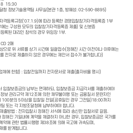
8 15:30
 정보기술용역팀 사무실(본관 1층, 방혜성: 02-590-8895)
록규정('07.1.9)에 따라 등록한 경쟁입찰참가자격등록증 1부
구성원 모두의 입찰참가자격등록증 제출) 및 신분증
된 대리인 참석의 경우 위임장 1부.
D 2매
로 위 서류를 상기 시간에 일괄접수(정해진 시간 이전이나 이후에는
를 전자로 제출하지 않은 경우에는 제안서 접수가 불가합니다)
에 한함) : 입찰전일까지 전자문서로 제출(출자비율 명시)
서 입찰보증금의 납부는 면제하되, 입찰보증금 지급각서를 제출하여야
관리규약 제12조에 의한 채무불이행 또는 금융질서 문란자인
의 5이상을 입찰일 전일(공휴일인 경우 그전일)18:00까지
 각 지방조달청에 납부하여야 합니다.
출방법 : 전자입찰시 정해진 서식에 따라 송신한 입찰서로 갈음.
 정해진 기일내에 계약을 체결하지 아니한 경우, 입찰보증금은 국가를
한 법률시행령 제38조에 의해 국고에 귀속되며,
받게됩니다.