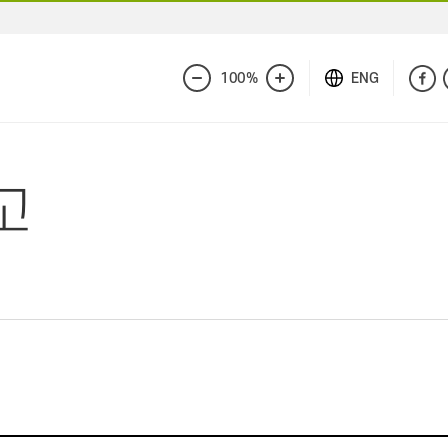
100%
ENG
화
화
면
면
축
확
소
대
고