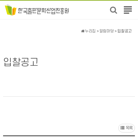
전
체
메
뉴
누리집
>
알림마당
> 입찰공고
보
기
입찰공고
목록