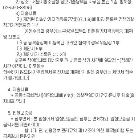
2) 장소 : 서울지방조달청 정보기술용역팀 사무실(본관 1층, 방혜성:
02-590-8895)
3) 제출서류
가) 개정된 입찰참가자격등록규정('07.1.9)에 따라 등록한 경쟁입찰
참가자격등록증 1부
(공동수급의 경우에는 구성원 모두의 입찰참가자격등록증 제출)
및 신분증
나) 동 등록증상에 미등록된 대리인 참석의 경우 위임장 1부.
다) 제안서 5부
라) 제안서가 수록된 CD 2매
※모든 참여업체를 대상으로 위 서류를 상기 시간에 일괄접수(정해진
시간 이전이나 이후에는
접수하지 않으며,가격입찰서를 전자로 제출하지 않은 경우에는 제안서 접수
가 불가합니다)
4. 제출서류
* 공동수급협정서(해당업체에 한함) : 입찰전일까지 전자문서로 제출(출
자비율 명시)
5. 입찰보증금
* 납부면제 : 본 입찰에서 입찰보증금의 납부는 면제하되, 입찰보증금 지
급각서를 제출하여야
합니다. 단, 신용정보 관리규약 제12조에 의한 채무불이행 또는
금융질서 문란자인