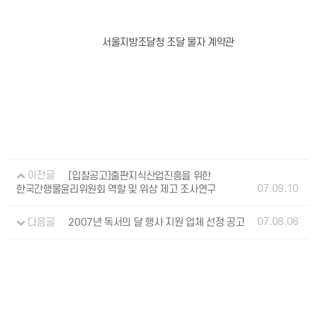
서울지방조달청 조달 물자 계약관
이전글
[입찰공고]출판지식산업진흥을 위한
07.09.10
한국간행물윤리위원회 역할 및 위상 제고 조사연구
07.08.06
다음글
2007년 독서의 달 행사 지원 업체 선정 공고
개인정보처리방침
이용약관