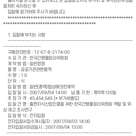
불이익을 받으실 수 있사오니, 본 입찰공고서의 규격서 및 계약관련규정을
철저히 숙지하신 후
입찰에 참가하여 주시기 바랍니다.
******************************************************
****************************************
1. 입찰에 부치는 사항
-------------------------------------------------------------------------
----------------------
구매관리번호 : 12-07-8-2174-00
수 요 기 관 : 한국간행물윤리위원회
계 약 방 법 : 일반경쟁
품 명 : 공공기관관련용역
수 량 : 1.0
단 위 : 식
입 찰 방 법 : 일반(총액)협상에의한계약
입 찰 일 시 : 2007/09/04 14:00 납 품 기 한 : 계약후120일
추 정 가 격 : 45,454,545 (* 부가세별도)
입 찰 건 명 : 출판지식산업진흥을 위한 한국간행물윤리위원회 역할 및 위
상 제고 조사연구
입 찰 방 식 : 전자입찰
전자입찰서접수개시일자 : 2007/09/03 14:00
전자입찰서마감일시 : 2007/09/04 13:00
-------------------------------------------------------------------------