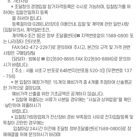
8. 기타사항
* 조달청의 경쟁입찰 참가자격등록은 수시로 가능하며, 입찰참가를 위
하여는 입찰전일까지 등록
을 하셔야 합니다.
등록절차와 G2B(나라장터) 이용안내, 입찰 및 계약에 관한 일반사항
(입찰유의서, 계약일반조건,
계약특수조건 등)은 정부 조달콜센터(☎ 지역번호없이 1588-0800 또
는 나라장터 인터넷폰,
FAX:042-472-2297)로 문의하여 주시고, 본건의 규격 및 가격 관련
사항은 구매담당팀
(담당자 : 방혜성 ☎ (02)590-8895 FAX (02)590-8896)로 문의하
시기 바랍니다.
( 주소 : 서울 서초구 반포로 648번지(반포동 520-3)) (우편번호 137
- 756)
* 본 입찰의 예정가격은 15개의 예비가격 중 4개를 추첨하여 산술평균
한 가격으로 결정되며,
예비가격 산출을 위한 기초금액은 공개하지 않습니다.
* 입찰에 제출되는 서류가 사본일 경우에는 "사실과 상위없음"을 확인
·날인하여 제출하시기
바랍니다.
* 입찰참가희망업체가 전산장비 준비 부족등의 사유로 전자입찰등록 및
투찰이 곤란한 경우에는
입찰마감 24시간 이전에 조달청 정부조달콜센터(1588-0800)로 장
애해결을 위해 문의하시기 바라며