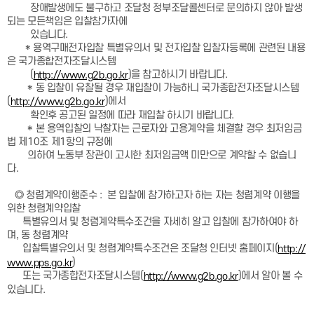
장애발생에도 불구하고 조달청 정부조달콜센터로 문의하지 않아 발생
되는 모든책임은 입찰참가자에
있습니다.
* 용역구매전자입찰 특별유의서 및 전자입찰 입찰자등록에 관련된 내용
은 국가종합전자조달시스템
(
)을 참고하시기 바랍니다.
http://www.g2b.go.kr
* 동 입찰이 유찰될 경우 재입찰이 가능하니 국가종합전자조달시스템
(
)에서
http://www.g2b.go.kr
확인후 공고된 일정에 따라 재입찰 하시기 바랍니다.
* 본 용역입찰의 낙찰자는 근로자와 고용계약을 체결할 경우 최저임금
법 제10조 제1항의 규정에
의하여 노동부 장관이 고시한 최저임금액 미만으로 계약할 수 없습니
다.
◎ 청렴계약이행준수 : 본 입찰에 참가하고자 하는 자는 청렴계약 이행을
위한 청렴계약입찰
특별유의서 및 청렴계약특수조건을 자세히 알고 입찰에 참가하여야 하
며, 동 청렴계약
입찰특별유의서 및 청렴계약특수조건은 조달청 인터넷 홈페이지(
http://
)
www.pps.go.kr
또는 국가종합전자조달시스템(
)에서 알아 볼 수
http://www.g2b.go.kr
있습니다.