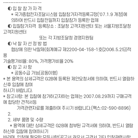
----------------------
◐ 입 찰 참 가 자 격
* 국가종합전자조달시스템 입찰참가자격등록규정('07.1.9 개정)에
의하여 반드시 입찰전일까지 입찰참가 등록한 업체
◐ 입찰참가자격 등록장소 : 조달청 고객지원센터 또는 서울지방조달청
고객지원센터
또는 각 지방조달청 경영지원팀
◐ 낙 찰 자 선 정 방 법
협상에 의한 낙찰제{회계예규 제2200-04-158-1호(2006.5.25)}적
용
기술평가비율: 80%, 가격평가비율 20%
◐ 참 고 사 항
* 공동수급 가능(공동이행)
* 본 용역의 상세규격은 G2B에 등록된 제안요청서에 의하며, 반드시 열람하
신후 입찰에 참여
하시기 바랍니다.
* 참고사항: 본 입찰에 참가하고자하는 업체는 2007.08.29까지 구매규격
에 합당한 견적서등
가격관련자료를 제출하여 주시기 바랍니다.(팩스:02-590-8896)
2.
2. 세부 품명 및 수량
* 용역에 대한 상세규격은 G2B에 첨부된 규격서에 의하며, 반드시 열람
하신후 입찰에 참여하시기
바라며, 입찰에 필요한 모든사항(공고서,권유서,규격서,기타 입찰관련사항