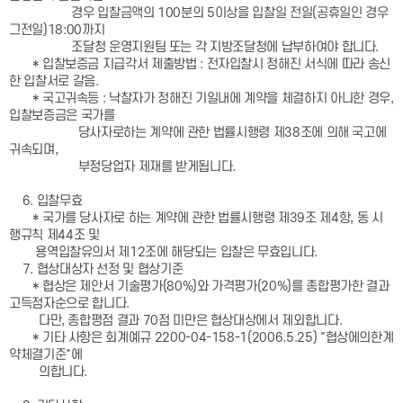
경우 입찰금액의 100분의 5이상을 입찰일 전일(공휴일인 경우
그전일)18:00까지
조달청 운영지원팀 또는 각 지방조달청에 납부하여야 합니다.
* 입찰보증금 지급각서 제출방법 : 전자입찰시 정해진 서식에 따라 송신
한 입찰서로 갈음.
* 국고귀속등 : 낙찰자가 정해진 기일내에 계약을 체결하지 아니한 경우,
입찰보증금은 국가를
당사자로하는 계약에 관한 법률시행령 제38조에 의해 국고에
귀속되며,
부정당업자 제재를 받게됩니다.
6. 입찰무효
* 국가를 당사자로 하는 계약에 관한 법률시행령 제39조 제4항, 동 시
행규칙 제44조 및
용역입찰유의서 제12조에 해당되는 입찰은 무효입니다.
7. 협상대상자 선정 및 협상기준
* 협상은 제안서 기술평가(80%)와 가격평가(20%)를 종합평가한 결과
고득점자순으로 합니다.
다만, 종합평점 결과 70점 미만은 협상대상에서 제외합니다.
* 기타 사항은 회계예규 2200-04-158-1(2006.5.25) "협상에의한계
약체결기준"에
의합니다.