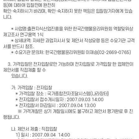
등)에 대하여 입찰전에 완전히
확인·숙지하시기 바라며, 확인·숙지하지 못한 책임은 입찰참가자에게 있습
니다.
* 사업명:출판지식산업진흥을 위한 한국간행물윤리위원회 역할및위상
제고조사 연구용역 1식
* 상세내역: 자세한 과업지시서 및 제안서 작성요령 등은 수요기관 규격
서를 반드시 참조.
* 수요기관 문의처: 한국간행물윤리위원회 이재승(02-2669-0765)
3. 가격입찰은 전자입찰로만 가능하며 전자입찰로 가격입찰 한 업체만이
제안서를 직접제출 할 수
있습니다.
가. 가격입찰 : 전자입찰
* 가격입찰 장소 : 국가종합전자조달시스템(나라장터)
* 전자입찰서 접수개시일자 : 2007.09.03 14:00
* 전자입찰서 마감일시 : 2007.09.04 13:00
※ 가격개찰은 상기 개찰일시에도 불구하고 제안서 평가완료 후 진
행됩니다.
나. 제안서 제출 : 직접입찰
1) 일시 : 2007.09.04 14:00