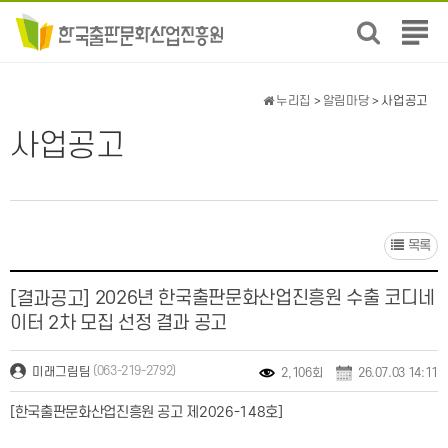
전
체
메
뉴
누리집
>
알림마당
> 사업공고
보
기
사업공고
목록
2026년 한국출판문화산업진흥원 수출 코디네
[결과공고]
이터 2차 모집 선정 결과 공고
(063-219-2792)
미래그림팀
2,106회
26.07.03 14:11
[한국출판문화산업진흥원 공고 제2026-148호]