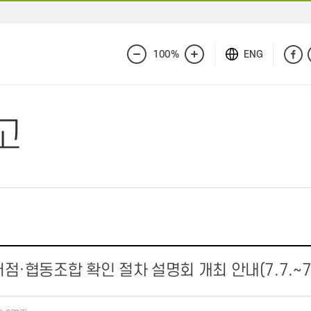
100%
ENG
화
화
면
면
축
확
소
대
고
·협동조합 확인 절차 설명회 개최 안내(7.7.~7.