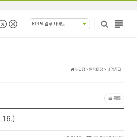
KPIPA 업무 사이트
전
체
메
뉴
보
기
누리집
>
알림마당
> 사업공고
목록
16.)