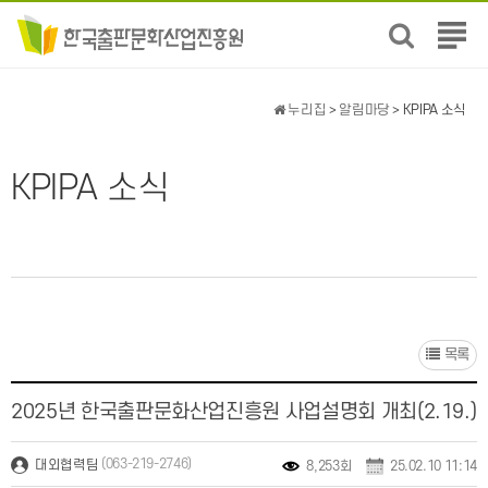
전
체
메
뉴
누리집
>
알림마당
> KPIPA 소식
보
기
KPIPA 소식
목록
2025년 한국출판문화산업진흥원 사업설명회 개최(2.19.)
(063-219-2746)
대외협력팀
8,253회
25.02.10 11:14