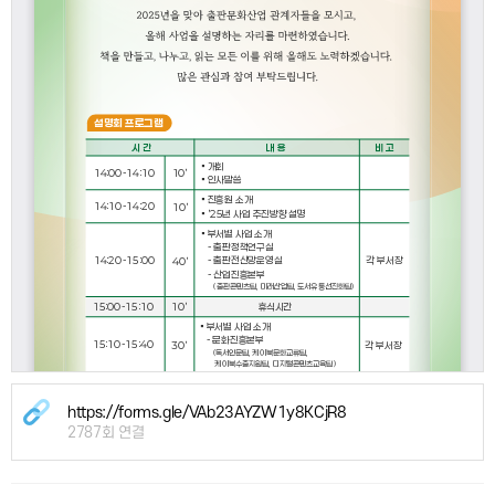
https://forms.gle/VAb23AYZW1y8KCjR8
2787회 연결