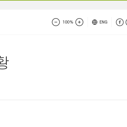
100%
ENG
화
화
면
면
축
확
소
대
황