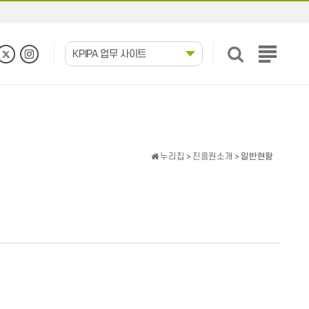
KPIPA 업무 사이트
전
체
메
뉴
보
기
누리집
>
진흥원소개
> 일반현황