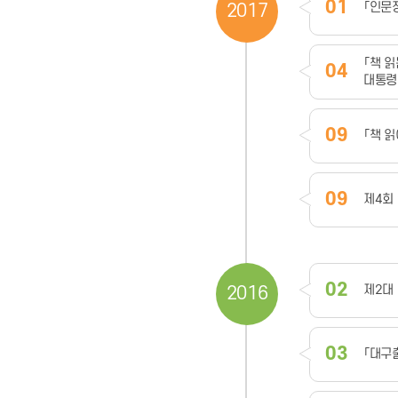
01
「인문
2017
「책 
04
대통령
09
「책 
09
제4회
02
제2대
2016
03
「대구