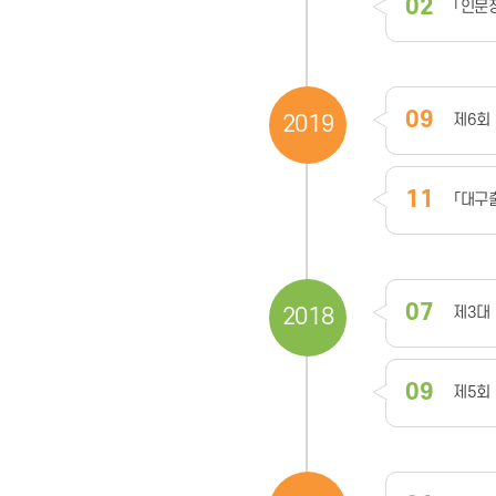
02
「인문
09
제6회
2019
11
「대구
07
제3대
2018
09
제5회