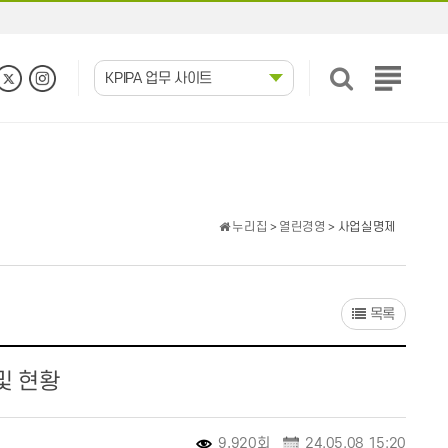
KPIPA 업무 사이트
전
체
메
뉴
보
기
누리집
>
열린경영
> 사업실명제
목록
및 현황
9,920회
24.05.08 15:20