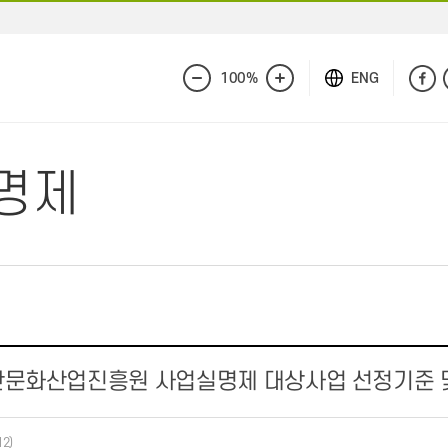
100%
ENG
화
화
면
면
축
확
소
대
명제
판문화산업진흥원 사업실명제 대상사업 선정기준 
12)