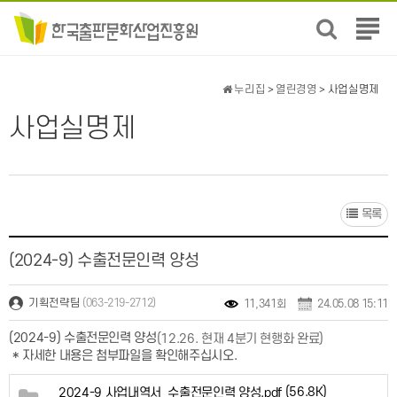
전
체
메
뉴
누리집
>
열린경영
> 사업실명제
보
기
사업실명제
목록
(2024-9) 수출전문인력 양성
(063-219-2712)
기획전략팀
11,341회
24.05.08 15:11
(2024-9) 수출전문인력 양성
(12.26. 현재 4분기 현행화 완료)
* 자세한 내용은 첨부파일을 확인해주십시오.
(56.8K)
2024-9 사업내역서_수출전문인력 양성.pdf