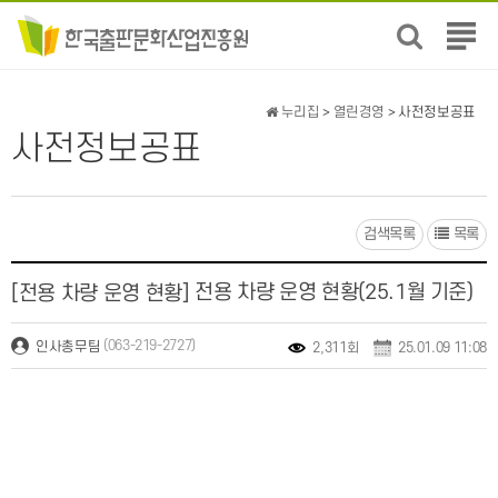
전
체
메
뉴
누리집
>
열린경영
> 사전정보공표
보
사전정보공표
기
검색목록
목록
전용 차량 운영 현황(25.1월 기준)
[전용 차량 운영 현황]
(063-219-2727)
인사총무팀
2,311회
25.01.09 11:08