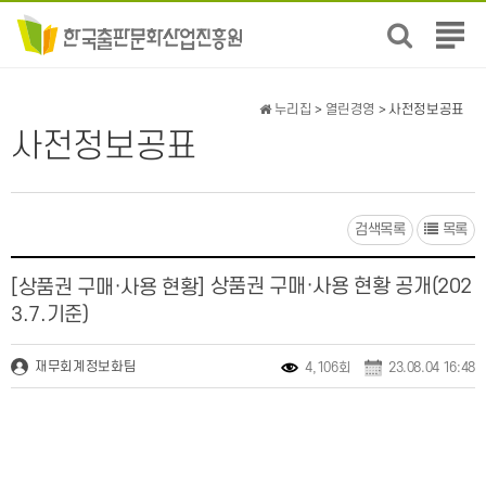
전
체
메
뉴
누리집
>
열린경영
> 사전정보공표
보
사전정보공표
기
검색목록
목록
상품권 구매·사용 현황 공개(202
[상품권 구매·사용 현황]
3.7.기준)
재무회계정보화팀
4,106회
23.08.04 16:48