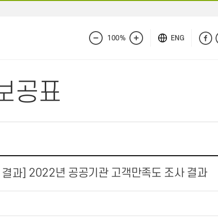
100%
ENG
화
화
면
면
축
확
소
대
보공표
2022년 공공기관 고객만족도 조사 결과
 결과]