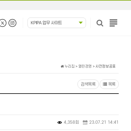
KPIPA 업무 사이트
전
체
메
뉴
보
기
누리집
>
열린경영
> 사전정보공표
검색목록
목록
4,358회
23.07.21 14:41