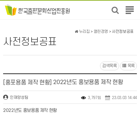
전
체
메
뉴
누리집
>
열린경영
> 사전정보공표
보
사전정보공표
기
검색목록
목록
2022년도 홍보용품 제작 현황
[홍포용품 제작 현황]
인재양성팀
3,797회
23.03.03 14:44
2022년도 홍보용품 제작 현황