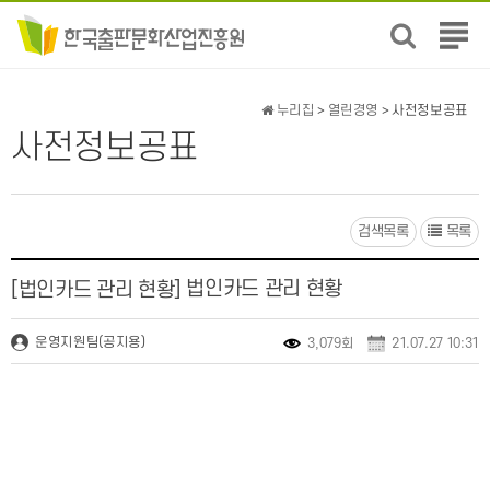
전
체
메
뉴
누리집
>
열린경영
> 사전정보공표
보
사전정보공표
기
검색목록
목록
법인카드 관리 현황
[법인카드 관리 현황]
운영지원팀(공지용)
3,079회
21.07.27 10:31