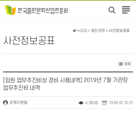
전
체
메
뉴
누리집
>
열린경영
> 사전정보공표
보
사전정보공표
기
목록
2019년 7월 기관장
[임원 업무추진비성 경비 사용내역]
업무추진비 내역
운영지원팀
4,260회
19.09.02 10:21