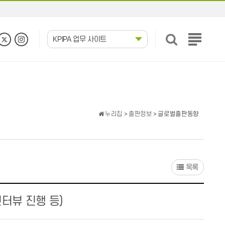
KPIPA 업무 사이트
전
체
메
뉴
보
기
누리집
>
출판정보
> 글로벌출판동향
목록
터뷰 진행 등)