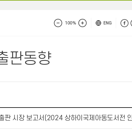
100%
ENG
화
화
면
면
축
확
소
대
출판동향
국 출판 시장 보고서(2024 상하이국제아동도서전 인