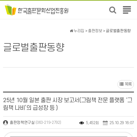
전
체
메
뉴
누리집
>
출판정보
> 글로벌출판동향
보
기
글로벌출판동향
목록
25년 10월 일본 출판 시장 보고서(그림책 전문 플랫폼 ‘그
림책 나비’의 급성장 등 )
(063-219-2792)
출판정책연구실
5,452회
25.10.29 16:07