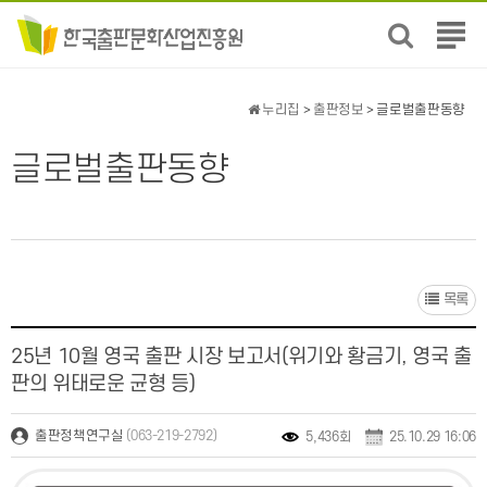
전
체
메
뉴
누리집
>
출판정보
> 글로벌출판동향
보
기
글로벌출판동향
목록
25년 10월 영국 출판 시장 보고서(위기와 황금기, 영국 출
판의 위태로운 균형 등)
(063-219-2792)
출판정책연구실
5,436회
25.10.29 16:06