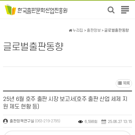
전
체
메
뉴
누리집
>
출판정보
> 글로벌출판동향
보
기
글로벌출판동향
목록
25년 6월 호주 출판 시장 보고서(호주 출판 산업 세제 지
원 제도 현황 등)
(063-219-2795)
출판정책연구실
6,598회
25.06.27 13:15