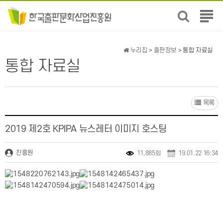
전
체
메
뉴
누리집
>
출판정보
> 통합 자료실
보
통합 자료실
기
목록
2019 제2호 KPIPA 뉴스레터 이미지 호스팅
진흥원
11,885회
19.01.22 16:34