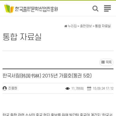
전
체
메
뉴
누리집
>
출판정보
> 통합 자료실
보
통합 자료실
기
목록
한국서림(韩国书林) 2015년 가을호(통권 5호)
진흥원
11,786회
15.09.24 17:12
한국 출판 관련 소식의 중국 현지 홍보를 위해 발간된 중국어 계간지 '한국서