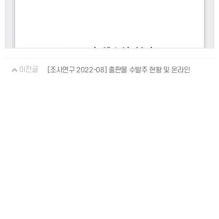
이전글
[조사연구 2022-08] 출판물 수발주 현황 및 온라인
23.09.19
수발주 활성화 방안 연구
23.09.06
다음글
KPIPA 출판산업 동향 (2022년 하반기)
개인정보처리방침
이용약관
: 063-219-2700
54866 전북특별자치도 전주시 덕진구 중동로 63
대표전화
:
EMAIL
kpipa@kpipa.or.kr
Publication Industry Promotion Agency of Korea. All Rights Reserved. Mail to Webmaster