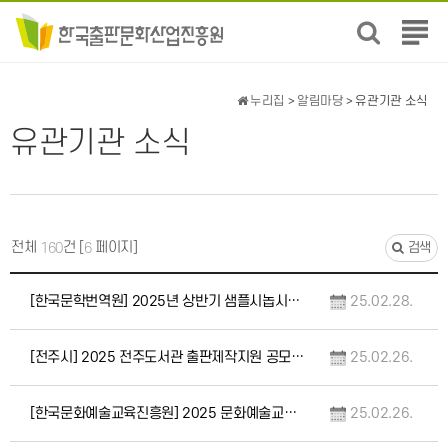
전
체
메
뉴
누리집
>
알림마당
> 유관기관 소식
보
유관기관 소식
기
전체
건 [
페이지]
160
6
검색
[한국문학번역원] 2025년 상반기 샘플시놉시스 지원사업 모집 공고(3.4.~3.31.)
25.02.28.
[전주시] 2025 전주도서관 출판제작지원 공모사업(2.28.~5.30.)
25.02.26.
[한국문화예술교육진흥원] 2025 문화예술교육 지원사업 예술누림 - 예술가 프로그램 제안서…
25.02.26.