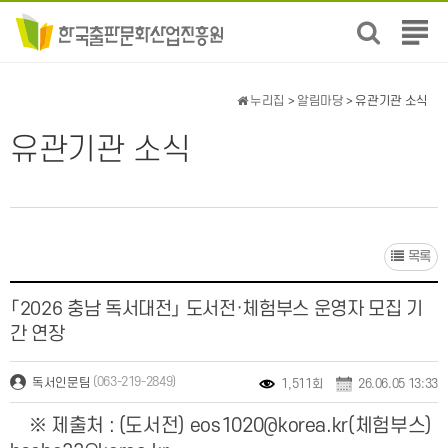
전
체
메
뉴
누리집
>
알림마당
> 유관기관 소식
보
기
유관기관 소식
목록
「2026 충남 독서대전」 도서전·체험부스 운영자 모집 기
간 연장
(063-219-2849)
독서인문팀
1,511회
26.06.05 13:33
※ 제출처 : (도서전) eos1020@korea.kr(체험부스)