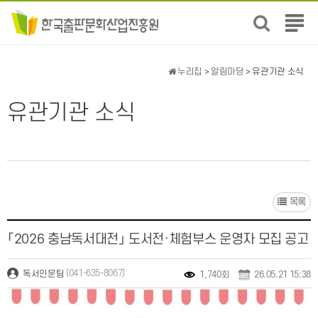
전
체
메
뉴
누리집
>
알림마당
> 유관기관 소식
보
기
유관기관 소식
목록
「2026 충남독서대전」 도서전·체험부스 운영자 모집 공고
(041-635-8067)
독서인문팀
1,740회
26.05.21 15:38