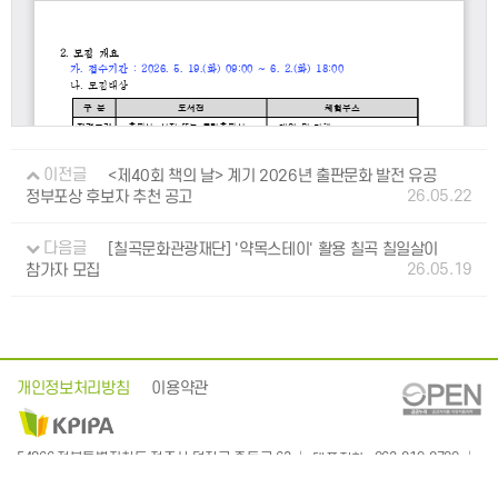
이전글
<제40회 책의 날> 계기 2026년 출판문화 발전 유공
26.05.22
정부포상 후보자 추천 공고
다음글
[칠곡문화관광재단] '약목스테이' 활용 칠곡 칠일살이
26.05.19
참가자 모집
개인정보처리방침
이용약관
: 063-219-2700
54866 전북특별자치도 전주시 덕진구 중동로 63
대표전화
:
EMAIL
kpipa@kpipa.or.kr