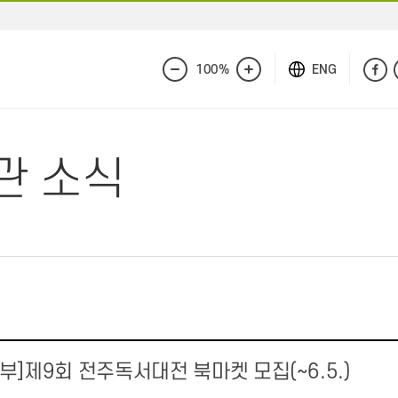
100%
ENG
화
화
면
면
축
확
소
대
관 소식
]제9회 전주독서대전 북마켓 모집(~6.5.)