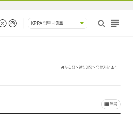
KPIPA 업무 사이트
전
체
메
뉴
보
기
누리집
>
알림마당
> 유관기관 소식
목록