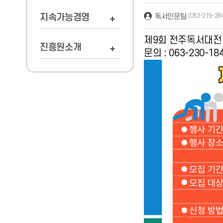
독서인문팀
지속가능경영
(063-219-28
제9회 전주독서대전
진흥원소개
문의 : 063-23