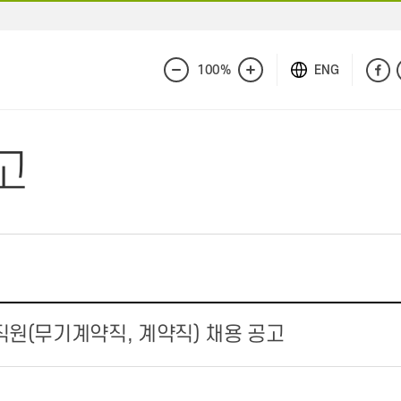
100%
ENG
화
화
면
면
축
확
소
대
고
직원(무기계약직, 계약직) 채용 공고