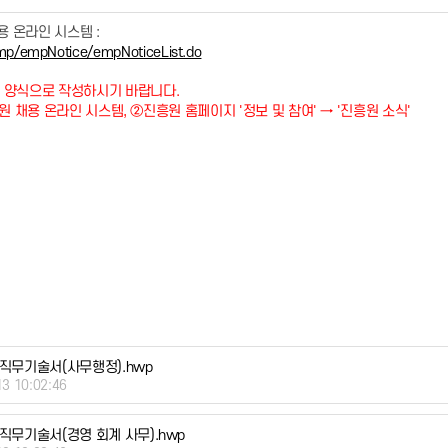
 온라인 시스템 :
emp/empNotice/empNoticeList.do
 양식으로 작성하시기 바랍니다.
원 채용 온라인 시스템, ②진흥원 홈페이지 '정보 및 참여' → '진흥원 소식'
반 직무기술서(사무행정).hwp
13 10:02:46
 직무기술서(경영 회계 사무).hwp