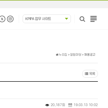
KPIPA 업무 사이트
전
체
메
뉴
보
기
누리집
>
알림마당
> 채용공고
목록
20,187회
19.03.13 10:02