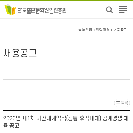
전
체
메
뉴
누리집
>
알림마당
> 채용공고
보
기
채용공고
목록
2026년 제1차 기간제계약직(공통·휴직대체) 공개경쟁 채
용 공고