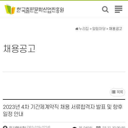
전
체
메
뉴
누리집
>
알림마당
> 채용공고
보
기
채용공고
목록
2023년 4차 기간제계약직 채용 서류합격자 발표 및 향후
일정 안내
(063-219-2724)
인사혁신팀