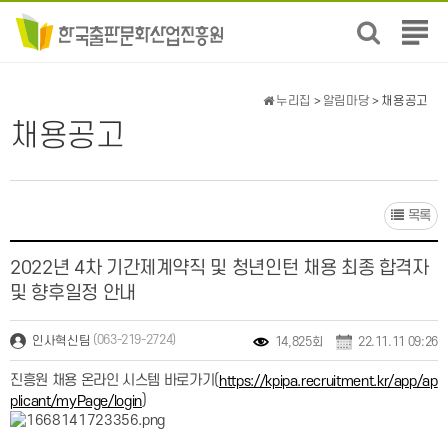
전
체
메
뉴
누리집
>
알림마당
> 채용공고
보
채용공고
기
목록
2022년 4차 기간제계약직 및 청년인턴 채용 최종 합격자
및 향후일정 안내
(063-219-2724)
인사혁신팀
14,825회
22.11.11 09:26
진흥원 채용 온라인 시스템 바로가기(
https://kpipa.recruitment.kr/app/ap
)
plicant/myPage/login