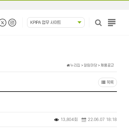
KPIPA 업무 사이트
전
체
메
뉴
보
기
누리집
>
알림마당
> 채용공고
목록
13,804회
22.06.07 18:18