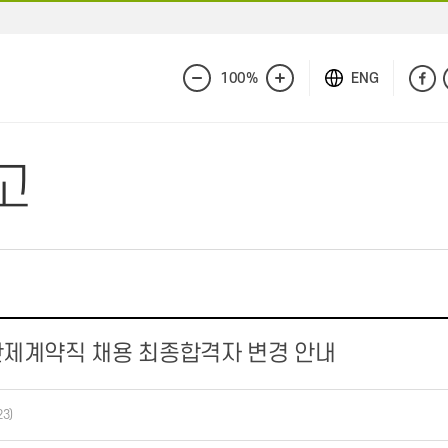
100%
ENG
화
화
면
면
축
확
소
대
고
기간제계약직 채용 최종합격자 변경 안내
23)