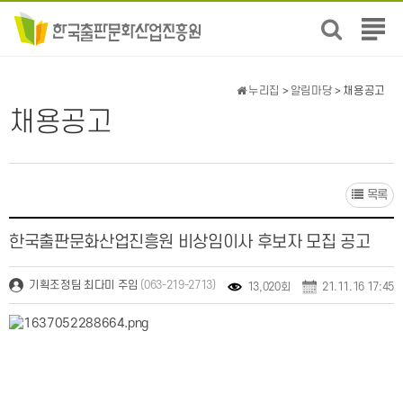
전
체
메
뉴
누리집
>
알림마당
> 채용공고
보
채용공고
기
목록
한국출판문화산업진흥원 비상임이사 후보자 모집 공고
(063-219-2713)
기획조정팀 최다미 주임
13,020회
21.11.16 17:45