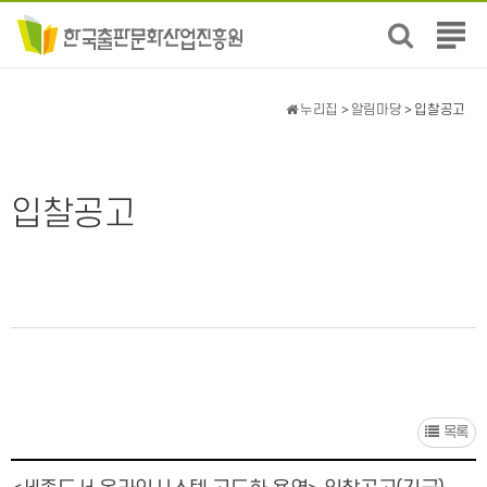
전
체
메
뉴
누리집
>
알림마당
> 입찰공고
보
기
입찰공고
목록