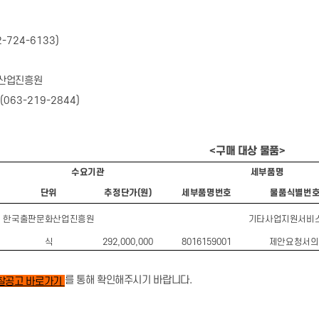
2-724-6133)
산업진흥원
(063-219-2844)
<
구매 대상 물품
>
수요기관
세부품명
단위
추정단가
(
원
)
세부품명번호
물품식별번
한국출판문화산업진흥원
기타사업지원서비
식
292,000,000
8016159001
제안요청서의
를 통해 확인해주시기 바랍니다
.
찰공고 바로가기