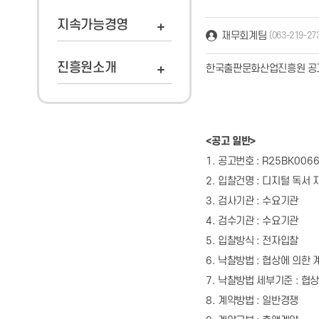
지속가능경영
재무회계팀
(063-219-27
진흥원소개
한국출판문화산업진흥원 
<
공고 일반
>
1.
공고번호
: R25BK0066
2.
입찰건명
:
디지털 독서 
3.
검사기관
:
수요기관
4.
검수기관
:
수요기관
5.
입찰방식
:
전자입찰
6.
낙찰방법
:
협상에 의한 
7.
낙찰방법 세부기준
:
협상
8.
계약방법
:
일반경쟁