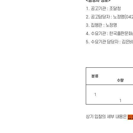
<
담당자 정보
>
1.
공고기관
:
조달청
2.
공고담당자
:
노정명
(04
3.
집행관
:
노정명
4.
수요기관
:
한국출판문화
5.
수요기관 담당자
:
김은비
분류
수량
1
1
상기 입찰의 세부 내용은
입