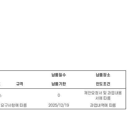
납품일수
납품장소
호
규격
납품기한
인도조건
제안요청서 및 과업내용
스
0
서에 따름
2025/12/19
과업내역에 따름
 요구사항에 따름