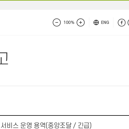
100%
ENG
화
화
면
면
축
확
소
대
고
 서비스 운영 용역(중앙조달 / 긴급)