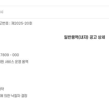
34)
공고번호
:
제
2025-20
호
일반용역
(
내자
)
공고 상세
7809 - 000
지원 서비스 운영 용역
계약
에 의한 낙찰자 결정