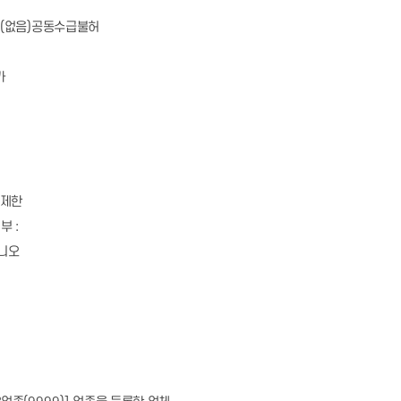
 (
없음
)
공동수급불허
가
제한
여부
:
니오