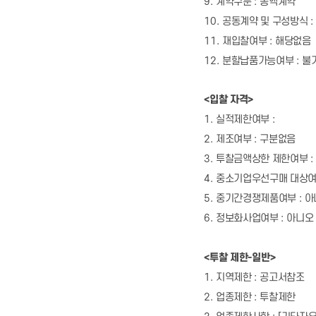
9.
계약구분
:
총액계약
10.
공동계약 및 구성방식
:
11.
재입찰여부
:
해당없음
12.
분할납품가능여부
:
불
<
입찰 자격
>
1.
실적제한여부
:
2.
제조여부
:
구분없음
3.
투찰금액상한 제한여부
:
4.
중소기업우선구매 대상
5.
중기간경쟁제품여부
:
아
6.
정보화사업여부
:
아니오
<
투찰 제한
-
일반
>
1.
지역제한
:
공고서참조
2.
업종제한
:
투찰제한