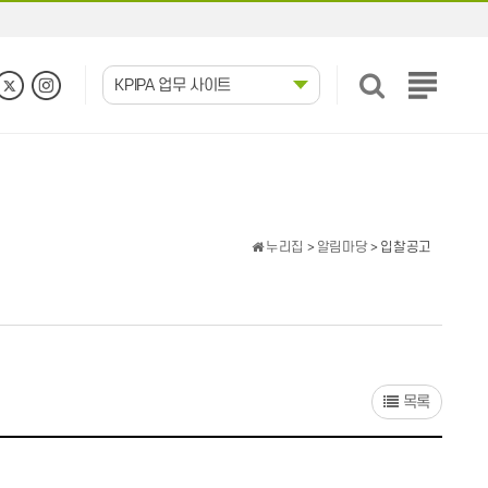
KPIPA 업무 사이트
전
체
메
뉴
보
기
누리집
>
알림마당
> 입찰공고
목록