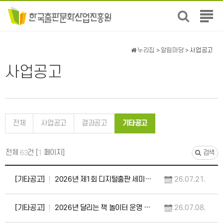
전
체
메
뉴
누리집
>
알림마당
> 사업공고
보
기
사업공고
전체
사업공고
결과공고
기타공고
전체
건 [
페이지]
63
1
검색
[기타공고]
2026년 제1회 디지털출판 세미나 <AI시대, 출판 콘텐츠 비즈니스의 재구성> 개최 안내…
26.07.21.
[기타공고]
2026년 달리는 책 놀이터 운영 안내
26.07.08.