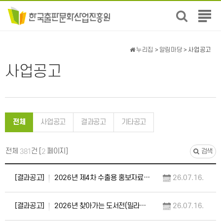
전
체
메
뉴
누리집
>
알림마당
> 사업공고
보
기
사업공고
전체
사업공고
결과공고
기타공고
전체
건 [
페이지]
381
2
검색
[결과공고]
2026년 제4차 수출용 홍보자료(샘플) 지원 사업 선정 취소 공고
26.07.16.
[결과공고]
2026년 찾아가는 도서전(밀라노) 참가사 및 위탁도서 선정 결과 공고
26.07.16.