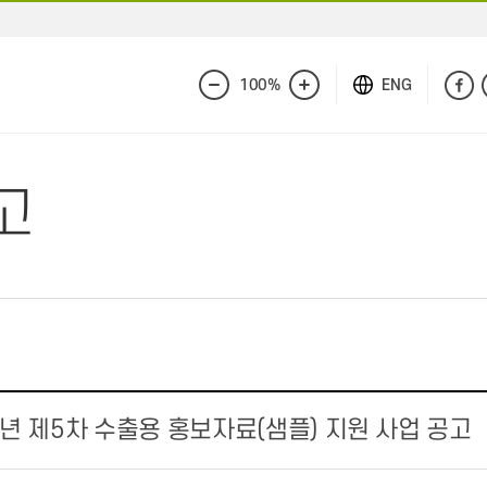
100%
ENG
화
화
면
면
축
확
소
대
고
6년 제5차 수출용 홍보자료(샘플) 지원 사업 공고