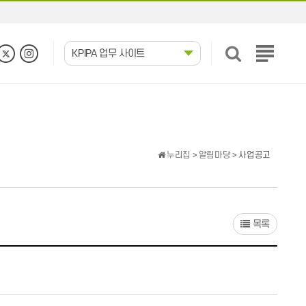
KPIPA 업무 사이트
전
체
메
뉴
보
기
누리집
>
알림마당
> 사업공고
목록