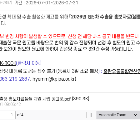
기간 : 2026-07-01~2026-07-31
9-2867)
5
근성 확대 및 수출 활성화 제고를 위해
「
2026
차 수출용 홍보자료
(
샘
년 제
니다
.
세부 변경 사항이 발생할 수 있으므로, 신청 전 해당 차수 공고 내용을 반드
 제출한 국문 원고를 바탕으로 번역 및 감수 진행되며 선정 후 별도의 원고 
 보완이 필요한 원고에 한하여 컨설팅 종료 후 3일간 수정 가능합니다.
클릭시 이동)
K-BOOK
(
망 미등록 도서는 접수 불가 (등록시 3일 소요 예정
) :
출판유통통합전산
063-219-2867
hyemm@kpipa.or.kr)
,
(390.3K)
수출용 홍보자료샘플 지원 사업 공고문.pdf
01 09:06:42