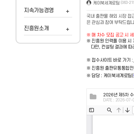
케이북세계로팀
(063-21
지속가능경영
국내 출판물 해외 시장 접
은 관심과 참여 부탁드립
진흥원소개
※ ​
매 차수 모집 공고 시 
※ 진흥원 인력풀 이용 시
다만, 컨설팅 결과에 따라
※ 접수사이트 바로 가기
:
※ 진흥원 출판유통통합전산
※ 담당 : 케이북세계로팀(
2026년 제5차 
DATE : 2026-07-