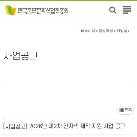
전
체
메
뉴
누리집
>
알림마당
> 사업공고
보
기
사업공고
목록
2026년 제2차 전자책 제작 지원 사업 공고
[사업공고]