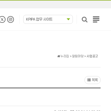
KPIPA 업무 사이트
전
체
메
뉴
보
기
누리집
>
알림마당
> 사업공고
목록