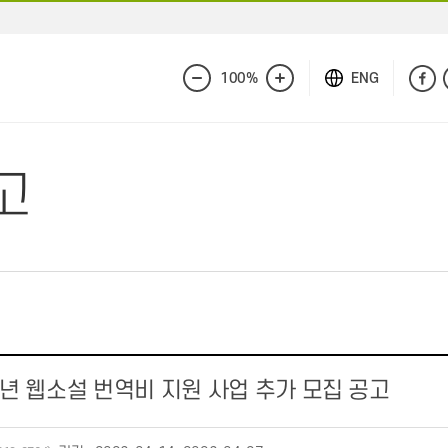
100%
ENG
화
화
면
면
축
확
소
대
고
6년 웹소설 번역비 지원 사업 추가 모집 공고