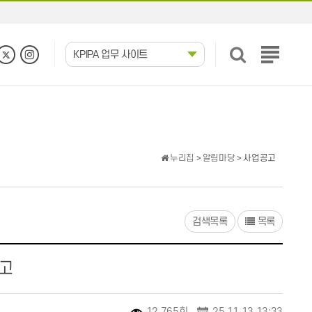
KPIPA 업무 사이트
전
체
메
뉴
보
기
누리집
>
알림마당
> 사업공고
검색목록
목록
공고
12,765회
25.11.13 13:33