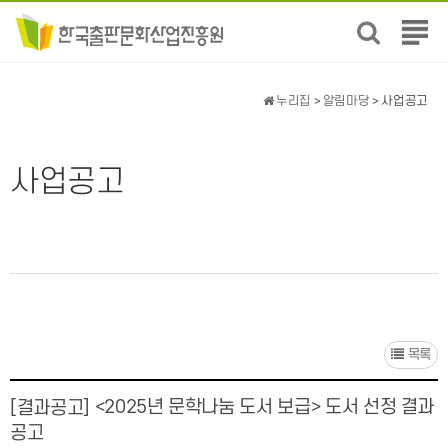
전
체
메
뉴
누리집
>
알림마당
> 사업공고
보
기
사업공고
목록
<2025년 문학나눔 도서 보급> 도서 선정 결과
[결과공고]
공고