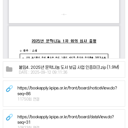
(1.9M)
붙임4. 2025년 문학나눔 도서 보급 사업 인증마크.zip
DATE : 2025-09-12 09:11:36
https://bookapply.kpipa.or.kr/front/board/noticeView.do?
seq=86
11750회 연결
https://bookapply.kpipa.or.kr/front/board/dataView.do?
seq=31
10823회 연결