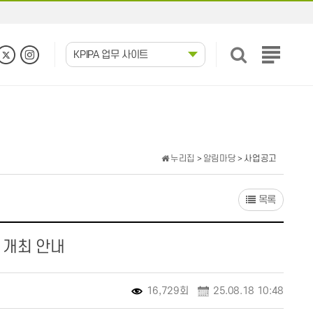
KPIPA 업무 사이트
전
체
메
뉴
보
기
누리집
>
알림마당
> 사업공고
목록
> 개최 안내
16,729회
25.08.18 10:48