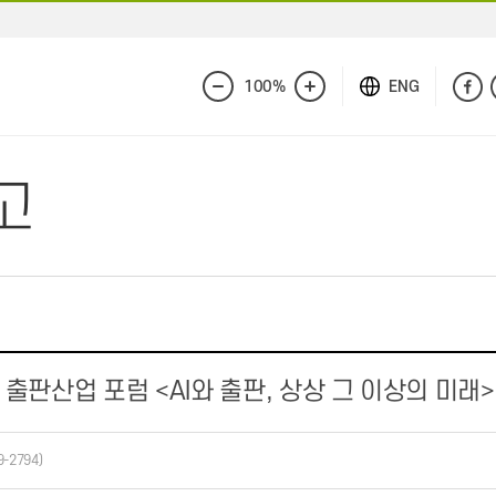
100%
ENG
화
화
면
면
축
확
소
대
고
 출판산업 포럼 <AI와 출판, 상상 그 이상의 미래
9-2794)