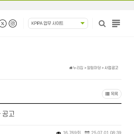
KPIPA 업무 사이트
전
체
메
뉴
보
기
누리집
>
알림마당
> 사업공고
목록
과 공고
16,769회
25.07.01 08:39