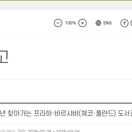
100%
ENG
화
화
면
면
축
확
소
대
고
5년 찾아가는 프라하·바르샤바(체코·폴란드) 도서
기간 : 2025-02-28 ~ 2025-03-16
219-2862)