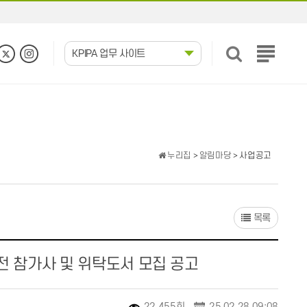
KPIPA 업무 사이트
전
체
메
뉴
보
기
누리집
>
알림마당
> 사업공고
목록
전 참가사 및 위탁도서 모집 공고
22,455회
25.02.28 09:08