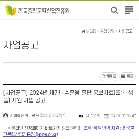
전
체
메
뉴
누리집
>
알림마당
> 사업공고
보
기
사업공고
검색목록
목록
2024년 제7차 수출용 출판 홍보자료(초록·샘
[사업공고]
플) 지원 사업 공고
(063-219-2764)
케이북문화교류팀
24,191회
24.07.01 09:47
* 온라인 신청페이지 바로가기 링크(클릭) :
초록·샘플 번역 지원 : 한국출
판문화산업진흥원 (kpipa.or.kr)