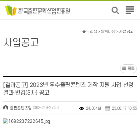
전
체
메
뉴
누리집
>
알림마당
> 사업공고
보
사업공고
기
목록
2023년 우수출판콘텐츠 제작 지원 사업 선정
[결과공고]
결과 변경(3차) 공고
(063-219-2745)
출판콘텐츠팀
24,304회
23.08.17 10:55